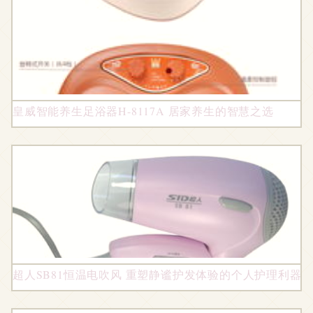
皇威智能养生足浴器H-8117A 居家养生的智慧之选
超人SB81恒温电吹风 重塑静谧护发体验的个人护理利器