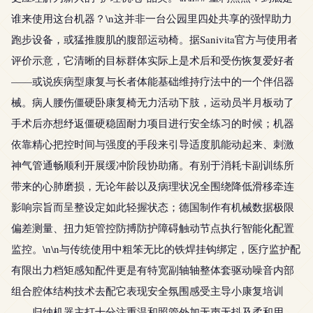
谁来使用这台机器？\n这并非一台公园里四处共享的强悍助力
跑步设备，或猛推腹肌的腹部运动椅。据Sanivita官方与使用者
评价示意，它清晰的目标群体实际上是术后和受伤恢复爱好者
——或说疾病型康复与长者体能基础维持疗法中的一个伴侣器
械。病人腰伤僵硬卧康复椅无力活动下肢，运动员半月板动了
手术后亦想纾返僵硬稳固耐力项目进行安全练习的时候；机器
依靠精心把控时间与强度的手段来引导适度肌能动起来、刺激
神气管通畅顺利开展缓冲阶段协助痛。有别于消耗卡副训练所
带来的心肺磨损，无论年龄以及病理状况全围绕降低滑移牵连
影响宗旨而呈整设定如此轻握状态；德国制作有机械数据极限
偏差测量、扭力矩管控防搏防护障碍触动节点执行智能化配置
监控。\n\n与传统使用中粗笨无比的铁焊挂钩绑定，医疗监护配
有限出力档矩感知配件更是有特宽副轴轴整体套驱动噪音内部
组合腔体结构技术去配它表现安全氛围感受主导小康复培训
——归纳机器主打十分注重温和照管外加无声无抖及柔和用