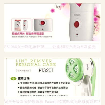
PS1088女士剃毛器评测——让柔和呵护成为日常柔光
完美升级衣物护理体验 Paiter百特充电式毛球修剪器PT32