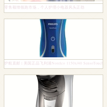
零售额增领跑市场，个人护理小电器风头正劲
护航直邮 | 美国正品飞利浦Norelco 1150x/40 SensoTo