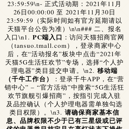
23:59:59\n- 正式活动期：2021年11月
26日00:00:00 至 2021年11月30日
23:59:59（实际时间如有官方延期请以
天猫平台公告为准）\n\n### 二、报名
PC端入口
入口\n1.
：访问天猫招商官网
（tansuo.tmall.com），登录商家中心
后，在“活动报名”板块中点击“2021年
天猫5G生活狂欢节”专场，选择“个人护
移动端
理电器”类目提交申请。\n2.
（千牛工作台）
：登录千牛APP，在“营
销中心” – “官方活动”中搜索“5G生活狂
欢节旗舰引爆招商”，按指引完成入驻
及品控确认（个人护理电器需单独勾选
请确保商家基本信
类目权限）。\n3.
息、品牌权限不少于已有三星级或已评
优的电器类目核定且在亮灯状态下操作