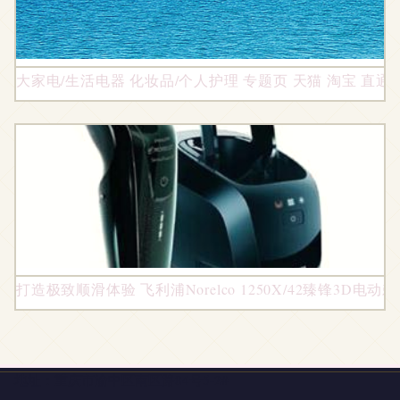
大家电/生活电器 化妆品/个人护理 专题页 天猫 淘宝 直通车
打造极致顺滑体验 飞利浦Norelco 1250X/42臻锋3D电
地址：重庆市渝中区南区路84号5-2#